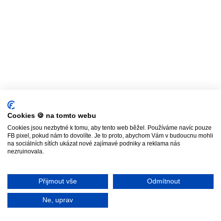
Cookies 🍪 na tomto webu
Cookies jsou nezbytné k tomu, aby tento web běžel. Používáme navíc pouze
FB pixel, pokud nám to dovolíte. Je to proto, abychom Vám v budoucnu mohli
na sociálních sítích ukázat nové zajímavé podniky a reklama nás
nezruinovala.
Přijmout vše
Odmítnout
Ne, uprav