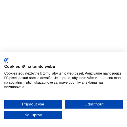
Cookies 🍪 na tomto webu
Cookies jsou nezbytné k tomu, aby tento web běžel. Používáme navíc pouze
FB pixel, pokud nám to dovolíte. Je to proto, abychom Vám v budoucnu mohli
na sociálních sítích ukázat nové zajímavé podniky a reklama nás
nezruinovala.
Přijmout vše
Odmítnout
Ne, uprav