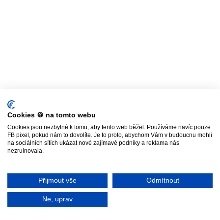
Cookies 🍪 na tomto webu
Cookies jsou nezbytné k tomu, aby tento web běžel. Používáme navíc pouze
FB pixel, pokud nám to dovolíte. Je to proto, abychom Vám v budoucnu mohli
na sociálních sítích ukázat nové zajímavé podniky a reklama nás
nezruinovala.
Přijmout vše
Odmítnout
Ne, uprav